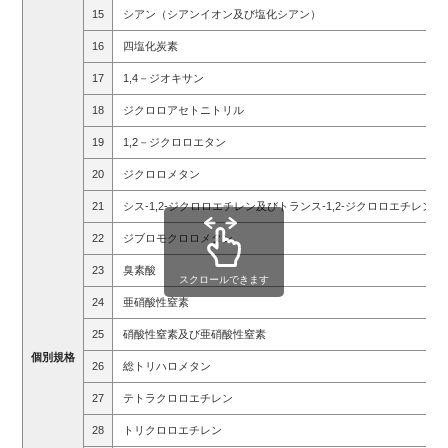
15
シアン（シアンイオン及び塩化シアン）
16
四塩化炭素
17
1,4－ジオキサン
18
ジクロロアセトニトリル
19
1,2－ジクロロエタン
20
ジクロロメタン
21
シス-1,2-ジクロロエチレン及びトランス-1,2-ジクロロエチレン
22
ジブロモクロロメタン
23
臭素酸
スクロールできます
24
亜硝酸性窒素
25
硝酸性窒素及び亜硝酸性窒素
個
別
規
格
26
総トリハロメタン
27
テトラクロロエチレン
28
トリクロロエチレン