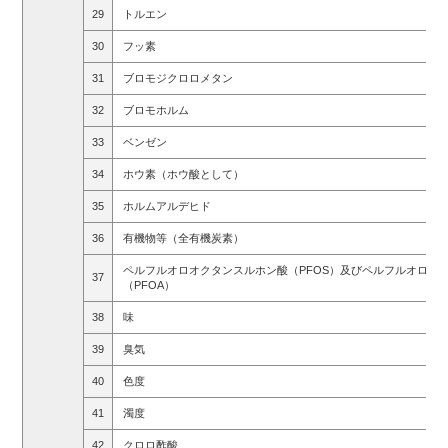
29
トルエン
30
フッ素
31
ブロモジクロロメタン
32
ブロモホルム
33
ベンゼン
34
ホウ素（ホウ酸として）
35
ホルムアルデヒド
36
有機物等（全有機炭素）
ペルフルオロオクタンスルホン酸（PFOS）及びペルフルオロオ
37
（PFOA）
38
味
39
臭気
40
色度
41
濁度
42
クロロ酢酸