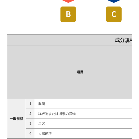
成分規格
項目
1
混濁
2
沈殿物または固形の異物
一
般
規
格
3
スズ
4
大腸菌群