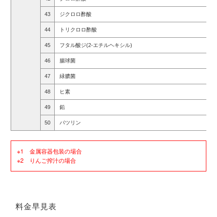
43
ジクロロ酢酸
44
トリクロロ酢酸
45
フタル酸ジ(2-エチルヘキシル)
46
腸球菌
47
緑膿菌
48
ヒ素
49
鉛
50
パツリン
※1 金属容器包装の場合
※2 りんご搾汁の場合
料金早見表