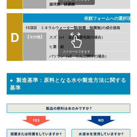
腸球菌、緑膿菌
依頼フォームへの選択項目
15項目 ミネラルウォーター類(殺菌・除菌無)の成分規格
D
【その他】
スズ（※1 金属容器包装の場合）
ヒ素・鉛
スクロールできます
パツリン（※2 りんご搾汁の場合）
製造基準：原料となる水や製造方法に関する
基準