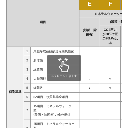
E
F
ミネラルウォーター類
(殺菌・除菌
項目
CO2圧力
C
(殺菌・除
が20℃で圧
が
菌有)
力98kPa以
力9
上
1
芽胞形成亜硫酸還元嫌気性菌
2
腸球菌
3
緑膿菌
スクロールできます
4
大腸菌群
○
○
5
細菌数
○
○
個
別
基
準
6
52項目 水質基準全項目
15項目 ミネラルウォーター
7
類
(殺菌・除菌無)の成分規格
45項目 ミネラルウォーター
8
類