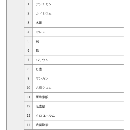
1
アンチモン
2
カドミウム
3
水銀
4
セレン
5
銅
6
鉛
7
バリウム
8
ヒ素
9
マンガン
10
六価クロム
11
亜塩素酸
12
塩素酸
13
クロロホルム
14
残留塩素