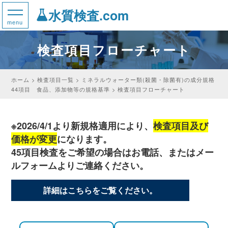
水質検査.com
検査項目フローチャート
ホーム
検査項目一覧
ミネラルウォーター類(殺菌・除菌有)の成分規格
44項目 食品、添加物等の規格基準
検査項目フローチャート
※2026/4/1より新規格適用により、
検査項目及び
価格が変更
になります。
45項目検査をご希望の場合はお電話、またはメー
ルフォームよりご連絡ください。
詳細はこちらをご覧ください。