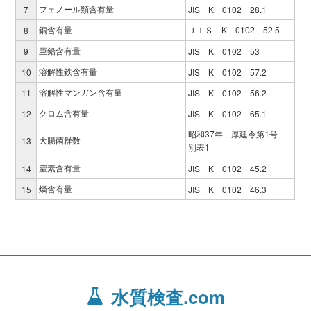
フェノール類含有量
7
JIS K 0102 28.1
銅含有量
ＪＩＳ K 0102 52.5
8
亜鉛含有量
9
JIS K 0102 53
溶解性鉄含有量
10
JIS K 0102 57.2
溶解性マンガン含有量
11
JIS K 0102 56.2
クロム含有量
12
JIS K 0102 65.1
昭和37年 厚建令第1号
大腸菌群数
13
別表1
窒素含有量
14
JIS K 0102 45.2
燐含有量
15
JIS K 0102 46.3
水質検査.com