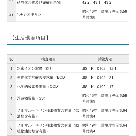
硝酸化合物及び硝酸化合物
42.2、43.1、43.2
昭和46年 環境庁告示第59
1.4-ジオキサン
28
号付表8
【生活環境項目】
検査項目
試験方法
No.
水素イオン濃度（pH）
1
JIS K 0102 12.1
生物化学的酸素要求量（BOD）
2
JIS K 0102 21
化学的酸素要求量（COD）
3
JIS K 0102 17
昭和46年 環境庁告示第59
浮遊物質量（SS）
4
号付表9
ノルマルヘキサン抽出物質含有量（鉱
昭和49年 環境庁告示第64
5
油類含有量）
号付表4
ノルマルヘキサン抽出物質含有量（動
昭和49年 環境庁告示第64
6
植物油脂類含有量）
号付表4