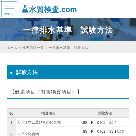
水質検査.com
一律排水基準 試験方法
ホーム
検査項目一覧
一律排水基準 試験方法
試験方法
【健康項目（有害物質項目）】
検査項目
試験方法
No.
カドミウム及びその化合物
1
JIS K 0102 55.4
JIS K 0102 38.1及び
シアン化合物
2