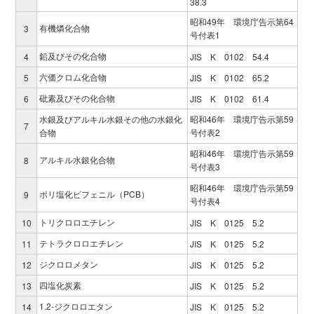
38.3
昭和49年 環境庁告示第64
有機燐化合物
3
号付表1
鉛及びその化合物
4
JIS K 0102 54.4
六価クロム化合物
5
JIS K 0102 65.2
砒素及びその化合物
6
JIS K 0102 61.4
水銀及びアルキル水銀その他の水銀化
昭和46年 環境庁告示第59
7
合物
号付表2
昭和46年 環境庁告示第59
アルキル水銀化合物
8
号付表3
昭和46年 環境庁告示第59
ポリ塩化ビフェニル（PCB）
9
号付表4
トリクロロエチレン
10
JIS K 0125 5.2
テトラクロロエチレン
11
JIS K 0125 5.2
ジクロロメタン
12
JIS K 0125 5.2
四塩化炭素
13
JIS K 0125 5.2
1.2-ジクロロエタン
14
JIS K 0125 5.2