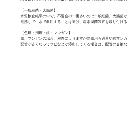
【一般細菌・大腸菌】
水質検査結果の中で、不適合の一番多いのは一般細菌、大腸菌
煮沸して生水で飲用することは避け、塩素滅菌装置を取り付け
【色度・濁度・鉄・マンガン】
鉄、マンガンの場合、程度によりますが除鉄用ろ過器や除マン
配管が古くなってサビなどが溶出してくる場合は、配管の交換