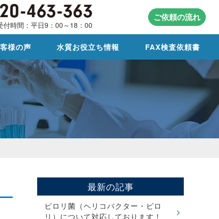
ご依頼の流れ
受付時間：平日9：00～18：00
お客様の声
水質お役立ち情報
FAX検査依頼書
最新の記事
ピロリ菌（ヘリコバクター・ピロ
リ）について対応しております！