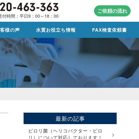
ご依頼の流れ
受付時間：平日9：00～18：00
お客様の声
水質お役立ち情報
FAX検査依頼書
最新の記事
ピロリ菌（ヘリコバクター・ピロ
リ）について対応しております！