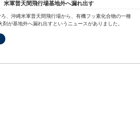
剤、米軍普天間飛行場基地外へ漏れ出す
0分ごろ、沖縄米軍普天間飛行場から、有機フッ素化合物の一種
消火剤が基地外へ漏れ出すというニュースがありました。