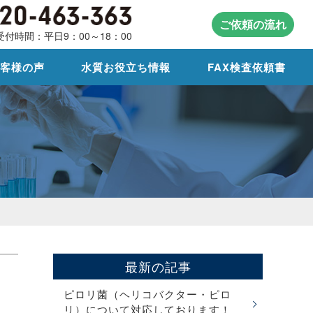
ご依頼の流れ
受付時間：平日9：00～18：00
お客様の声
水質お役立ち情報
FAX検査依頼書
最新の記事
ピロリ菌（ヘリコバクター・ピロ
リ）について対応しております！